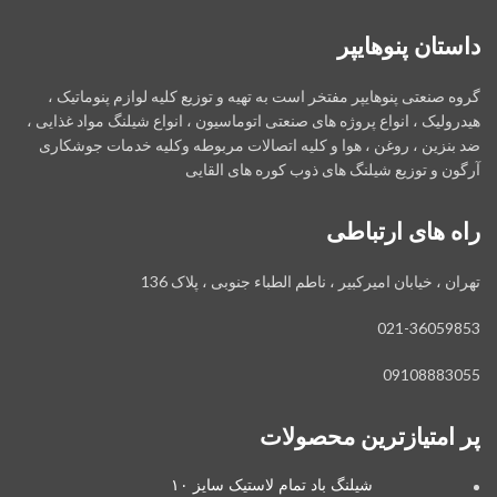
داستان پنوهایپر
گروه صنعتی پنوهایپر مفتخر است به تهیه و توزیع کلیه لوازم پنوماتیک ،
هیدرولیک ، انواع پروژه های صنعتی اتوماسیون ، انواع شیلنگ مواد غذایی ،
ضد بنزین ، روغن ، هوا و کلیه اتصالات مربوطه وکلیه خدمات جوشکاری
آرگون و توزیع شیلنگ های ذوب کوره های القایی
راه های ارتباطی
تهران ، خیابان امیرکبیر ، ناطم الطباء جنوبی ، پلاک 136
021-36059853
09108883055
پر امتیازترین محصولات
شیلنگ باد تمام لاستیک سایز ۱۰