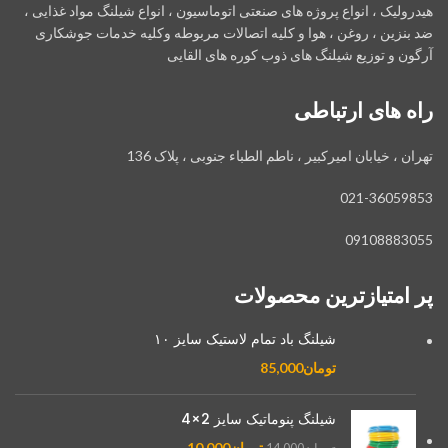
هیدرولیک ، انواع پروژه های صنعتی اتوماسیون ، انواع شیلنگ مواد غذایی ،
ضد بنزین ، روغن ، هوا و کلیه اتصالات مربوطه وکلیه خدمات جوشکاری
آرگون و توزیع شیلنگ های ذوب کوره های القایی
راه های ارتباطی
تهران ، خیابان امیرکبیر ، ناطم الطباء جنوبی ، پلاک 136
021-36059853
09108883055
پر امتیازترین محصولات
شیلنگ باد تمام لاستیک سایز ۱۰
تومان
85,000
شیلنگ پنوماتیک سایز 2×4
تومان
10,000