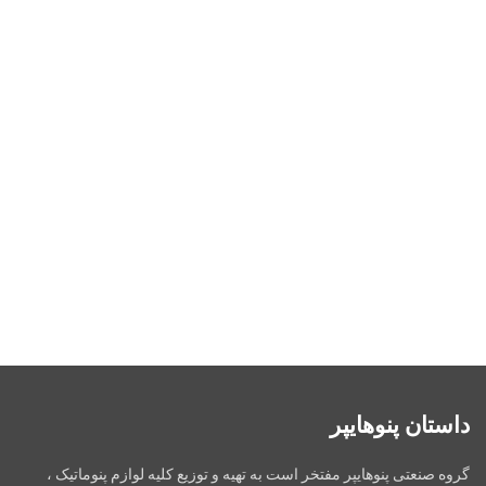
داستان پنوهایپر
گروه صنعتی پنوهایپر مفتخر است به تهیه و توزیع کلیه لوازم پنوماتیک ،