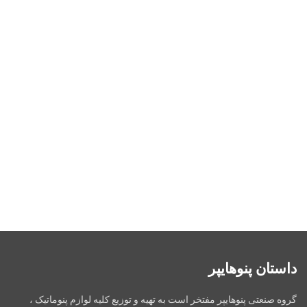
داستان پنوهایپر
گروه صنعتی پنوهایپر مفتخر است به تهیه و توزیع کلیه لوازم پنوماتیک ،