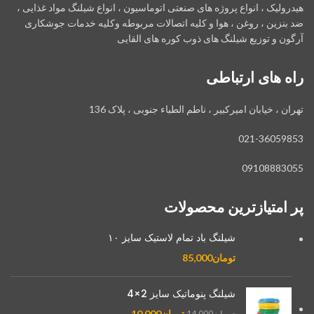
هیدرولیک ، انواع پروژه های صنعتی اتوماسیون ، انواع شیلنگ مواد غذایی ،
ضد بنزین ، روغن ، هوا و کلیه اتصالات مربوطه وکلیه خدمات جوشکاری
آرگون و توزیع شیلنگ های ذوب کوره های القایی
راه های ارتباطی
تهران ، خیابان امیرکبیر ، ناطم الطباء جنوبی ، پلاک 136
021-36059853
09108883055
پر امتیازترین محصولات
شیلنگ باد تمام لاستیک سایز ۱۰
تومان
85,000
شیلنگ پنوماتیک سایز 2×4
تومان
10,000