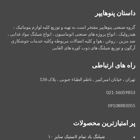
داستان پنوهایپر
گروه صنعتی پنوهایپر مفتخر است به تهیه و توزیع کلیه لوازم پنوماتیک ،
هیدرولیک ، انواع پروژه های صنعتی اتوماسیون ، انواع شیلنگ مواد غذایی ،
ضد بنزین ، روغن ، هوا و کلیه اتصالات مربوطه وکلیه خدمات جوشکاری
آرگون و توزیع شیلنگ های ذوب کوره های القایی
راه های ارتباطی
تهران ، خیابان امیرکبیر ، ناطم الطباء جنوبی ، پلاک 136
021-36059853
09108883055
پر امتیازترین محصولات
شیلنگ باد تمام لاستیک سایز ۱۰