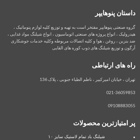
داستان پنوهایپر
گروه صنعتی پنوهایپر مفتخر است به تهیه و توزیع کلیه لوازم پنوماتیک ،
هیدرولیک ، انواع پروژه های صنعتی اتوماسیون ، انواع شیلنگ مواد غذایی ،
ضد بنزین ، روغن ، هوا و کلیه اتصالات مربوطه وکلیه خدمات جوشکاری
آرگون و توزیع شیلنگ های ذوب کوره های القایی
راه های ارتباطی
تهران ، خیابان امیرکبیر ، ناطم الطباء جنوبی ، پلاک 136
021-36059853
09108883055
پر امتیازترین محصولات
شیلنگ باد تمام لاستیک سایز ۱۰