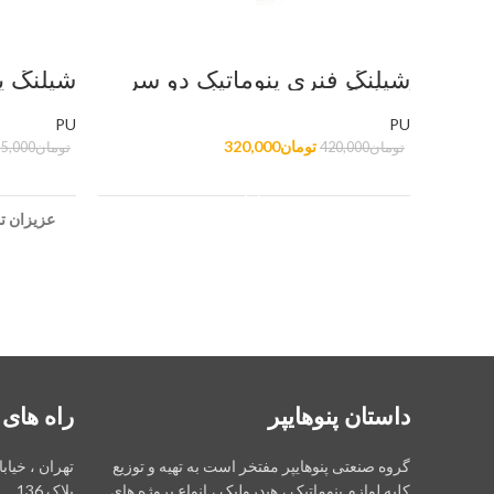
شیلنگ فنری پنوماتیک دو سر
شیلنگ پنو
کوپلینگ 10 متری سایز 10
PU
PU
تومان
320,000
تومان
420,000
تومان
45,000
افزودن به سبد خرید
عزیزان تو
داستان پنوهایپر
راه های 
گروه صنعتی پنوهایپر مفتخر است به تهیه و توزیع
تهران ، خیاب
کلیه لوازم پنوماتیک ، هیدرولیک ، انواع پروژه های
پلاک 136