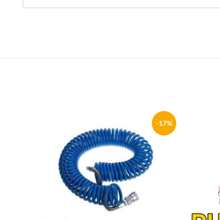
-20%
-17%