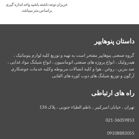
عزیزان توجه داشته باشید واحد اندازه گیری
براساس متر میباشد.
داستان پنوهایپر
گروه صنعتی پنوهایپر مفتخر است به تهیه و توزیع کلیه لوازم پنوماتیک ،
هیدرولیک ، انواع پروژه های صنعتی اتوماسیون ، انواع شیلنگ مواد غذایی ،
ضد بنزین ، روغن ، هوا و کلیه اتصالات مربوطه وکلیه خدمات جوشکاری
آرگون و توزیع شیلنگ های ذوب کوره های القایی
راه های ارتباطی
تهران ، خیابان امیرکبیر ، ناطم الطباء جنوبی ، پلاک 136
021-36059853
09108883055