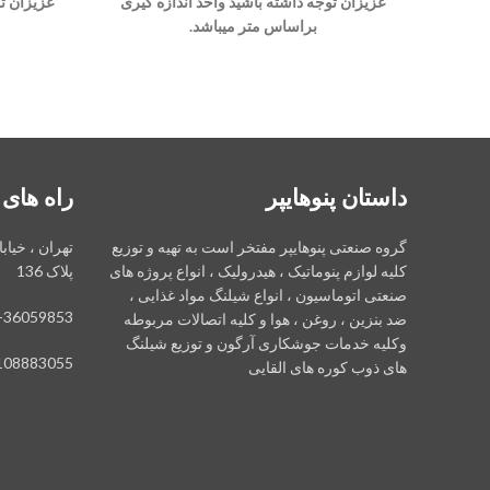
عزیزان توجه داشته باشید واحد اندازه گیری
عزیزان تو
براساس متر میباشد.
داستان پنوهایپر
راه های 
گروه صنعتی پنوهایپر مفتخر است به تهیه و توزیع
تهران ، خیاب
کلیه لوازم پنوماتیک ، هیدرولیک ، انواع پروژه های
پلاک 136
صنعتی اتوماسیون ، انواع شیلنگ مواد غذایی ،
-36059853
ضد بنزین ، روغن ، هوا و کلیه اتصالات مربوطه
وکلیه خدمات جوشکاری آرگون و توزیع شیلنگ
108883055
های ذوب کوره های القایی