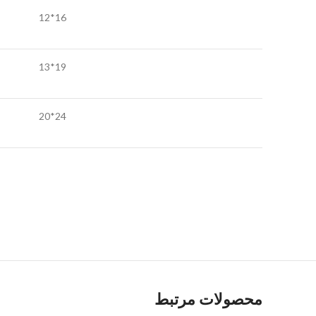
16*12
19*13
24*20
محصولات مرتبط