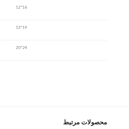
16*12
19*13
24*20
محصولات مرتبط