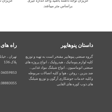
عزیزان توجه داشته باشید واحد اندازه گیری
عزیزان تو
براساس متر میباشد.
داستان پنوهایپر
راه های 
گروه صنعتی پنوهایپر مفتخر است به تهیه و توزیع
تهران ، خیاب
کلیه لوازم پنوماتیک ، هیدرولیک ، انواع پروژه های
پلاک 136
صنعتی اتوماسیون ، انواع شیلنگ مواد غذایی ،
-36059853
ضد بنزین ، روغن ، هوا و کلیه اتصالات مربوطه
وکلیه خدمات جوشکاری آرگون و توزیع شیلنگ
108883055
های ذوب کوره های القایی