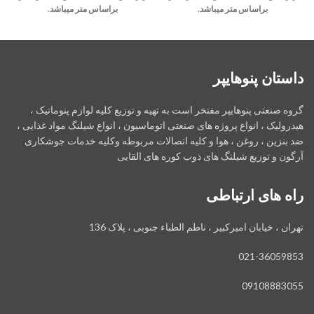
براساس متر میباشد.
براساس متر میباشد.
داستان پنوهایپر
گروه صنعتی پنوهایپر مفتخر است به تهیه و توزیع کلیه لوازم پنوماتیک ،
هیدرولیک ، انواع پروژه های صنعتی اتوماسیون ، انواع شیلنگ مواد غذایی ،
ضد بنزین ، روغن ، هوا و کلیه اتصالات مربوطه وکلیه خدمات جوشکاری
آرگون و توزیع شیلنگ های ذوب کوره های القایی
راه های ارتباطی
تهران ، خیابان امیرکبیر ، ناطم الطباء جنوبی ، پلاک 136
021-36059853
09108883055