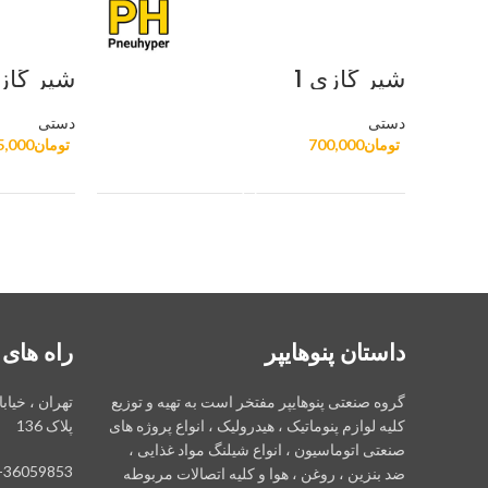
شیر گازی 1
شیر گازی 
دستی
دستی
تومان
700,000
تومان
5,000
افزودن به سبد خرید
داستان پنوهایپر
راه های 
گروه صنعتی پنوهایپر مفتخر است به تهیه و توزیع
تهران ، خیاب
کلیه لوازم پنوماتیک ، هیدرولیک ، انواع پروژه های
پلاک 136
صنعتی اتوماسیون ، انواع شیلنگ مواد غذایی ،
-36059853
ضد بنزین ، روغن ، هوا و کلیه اتصالات مربوطه