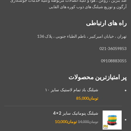
ضد بنزین ، روغن ، هوا و کلیه اتصالات مربوطه وکلیه خدمات جوشکاری
آرگون و توزیع شیلنگ های ذوب کوره های القایی
راه های ارتباطی
تهران ، خیابان امیرکبیر ، ناطم الطباء جنوبی ، پلاک 136
021-36059853
09108883055
پر امتیازترین محصولات
شیلنگ باد تمام لاستیک سایز ۱۰
تومان
85,000
شیلنگ پنوماتیک سایز 2×4
تومان
10,000
تومان
14,000