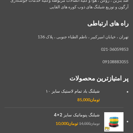
ضد بنزین ، روغن ، هوا و کلیه اتصالات مربوطه وکلیه خدمات جوشکاری
آرگون و توزیع شیلنگ های ذوب کوره های القایی
راه های ارتباطی
تهران ، خیابان امیرکبیر ، ناطم الطباء جنوبی ، پلاک 136
021-36059853
09108883055
پر امتیازترین محصولات
شیلنگ باد تمام لاستیک سایز ۱۰
تومان
85,000
شیلنگ پنوماتیک سایز 2×4
تومان
10,000
تومان
14,000