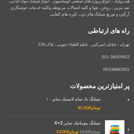
هیدرولیک ، انواع پروژه های صنعتی اتوماسیون ، انواع شیلنگ مواد غذایی ،
ضد بنزین ، روغن ، هوا و کلیه اتصالات مربوطه وکلیه خدمات جوشکاری
آرگون و توزیع شیلنگ های ذوب کوره های القایی
راه های ارتباطی
تهران ، خیابان امیرکبیر ، ناطم الطباء جنوبی ، پلاک 136
021-36059853
09108883055
پر امتیازترین محصولات
شیلنگ باد تمام لاستیک سایز ۱۰
تومان
85,000
شیلنگ پنوماتیک سایز 2×4
تومان
10,000
تومان
14,000